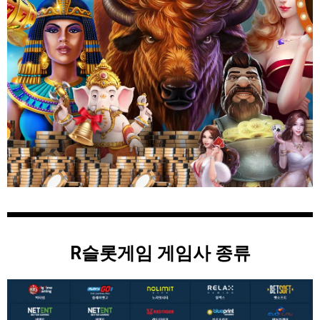
R슬롯게임 게임사 종류