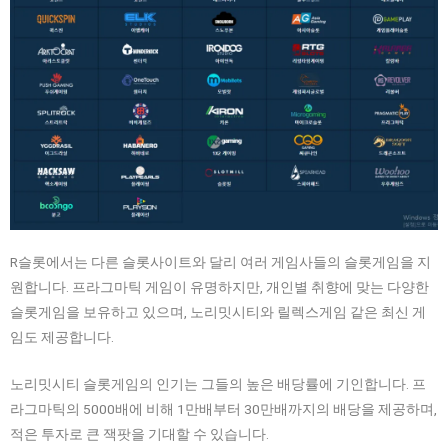
R슬롯에서는 다른 슬롯사이트와 달리 여러 게임사들의 슬롯게임을 지
원합니다. 프라그마틱 게임이 유명하지만, 개인별 취향에 맞는 다양한
슬롯게임을 보유하고 있으며, 노리밋시티와 릴렉스게임 같은 최신 게
임도 제공합니다.
노리밋시티 슬롯게임의 인기는 그들의 높은 배당률에 기인합니다. 프
라그마틱의 5000배에 비해 1만배부터 30만배까지의 배당을 제공하며,
적은 투자로 큰 잭팟을 기대할 수 있습니다.